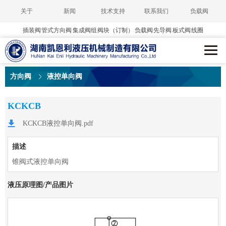
关于
新闻
技术支持
联系我们
负载阀
插装阀
管式方向阀
集成阀组
阀块（订制）
负载阀
先导阀
板式阀
线圈
方向阀
液控单向阀
KCKCB
KCKCB液控单向阀.pdf
描述
锥阀式液控单向阀
液压原理图/产品图片