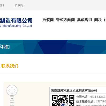
我们
负载阀
插装阀
管式方向阀
集成阀组
阀块（
系我们
联系我们
湖南凯恩利液压机械制造有限公司
公司电话：
0731-882893
技术服务热线：
1387480