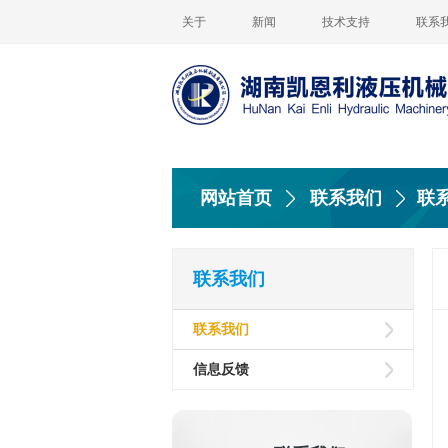
关于
新闻
技术支持
联系
网站首页
联系我们
联
联系我们
联系我们
信息反馈